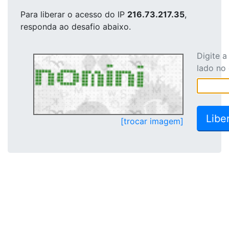
Para liberar o acesso
do IP
216.73.217.35
,
responda ao desafio abaixo.
Digite 
lado no
[trocar imagem]