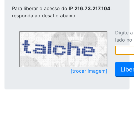
Para liberar o acesso
do IP
216.73.217.104
,
responda ao desafio abaixo.
Digite 
lado no
[trocar imagem]